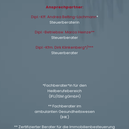
Ansprechpartner:
Dipl.-Kff. Andrea Belting-Lachmann
*
Steuerberaterin
Dipl.-Betriebsw. Marco Heinze**
Steuerberater
Dipl.-Kfm. Dirk Klinkenberg*/***
Steuerberater
*Fachberater*in für den
Heilberufebereich
(IFU/ISM gGmbH)
** Fachberater im
ambulanten Gesundheitswesen
(IHK)
** Zertifizierter Berater für die Immobilienbesteuerung