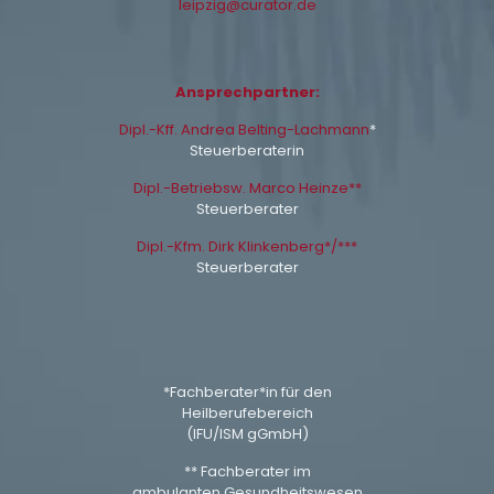
leipzig@curator.de
Ansprechpartner:
Dipl.-Kff. Andrea Belting-Lachmann
*
Steuerberaterin
Dipl.-Betriebsw. Marco Heinze**
Steuerberater
Dipl.-Kfm. Dirk Klinkenberg*/***
Steuerberater
*Fachberater*in für den
Heilberufebereich
(IFU/ISM gGmbH)
** Fachberater im
ambulanten Gesundheitswesen