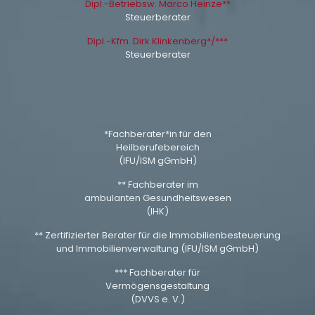
Dipl.-Betriebsw. Marco Heinze**
Steuerberater
Dipl.-Kfm. Dirk Klinkenberg*/***
Steuerberater
*Fachberater*in für den
Heilberufebereich
(IFU/ISM gGmbH)
** Fachberater im
ambulanten Gesundheitswesen
(IHK)
** Zertifizierter Berater für die Immobilienbesteuerung
und Immobilienverwaltung (IFU/ISM gGmbH)
*** Fachberater für
Vermögensgestaltung
(DVVS e. V.)