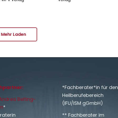
Mehr Laden
hpartner:
*Fachberater*in für den
Heilberufebereich
. Andrea Belting-
(IFU/ISM gGmbH)
n
*
raterin
** Fachberater im