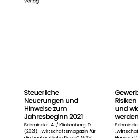
Verlag
Steuerliche
Gewerb
Neuerungen und
Risiken
Hinweise zum
und wi
Jahresbeginn 2021
werden
Schmincke, A. / Klinkenberg, D.
Schmincke,
(2021); „Wirtschaftsmagazin für
„Wirtscha
die hautärztliche Praxis“, WPV
Hausarzt“