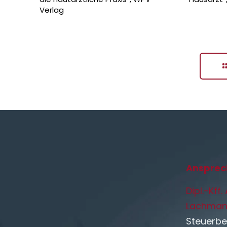
Verlag
Ansprec
Dipl.-Kff
Lachman
Steuerbe