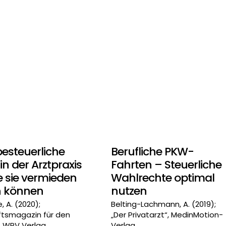
esteuerliche
Berufliche PKW-
 in der Arztpraxis
Fahrten – Steuerliche
e sie vermieden
Wahlrechte optimal
 können
nutzen
 A. (2020);
Belting-Lachmann, A. (2019);
ftsmagazin für den
„Der Privatarzt“, MedinMotion-
, WPV Verlag
Verlag