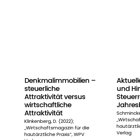
Denkmalimmobilien –
Aktuel
steuerliche
und Hi
Attraktivität versus
Steuer
wirtschaftliche
Jahres
Attraktivität
Schmincke,
„Wirtscha
Klinkenberg, D. (2022);
hautärztli
„Wirtschaftsmagazin für die
Verlag
hautärztliche Praxis“, WPV