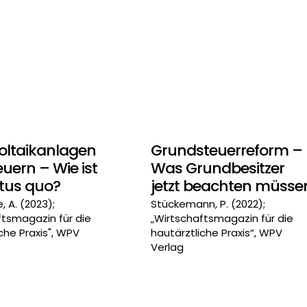
oltaikanlagen
Grundsteuerreform –
uern – Wie ist
Was Grundbesitzer
atus quo?
jetzt beachten müsse
 A. (2023);
Stückemann, P. (2022);
ftsmagazin für die
„Wirtschaftsmagazin für die
che Praxis", WPV
hautärztliche Praxis“, WPV
Verlag